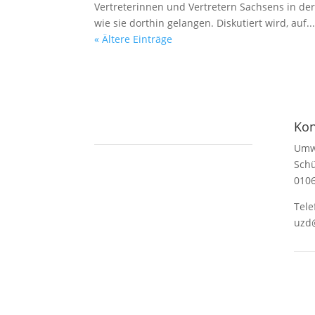
Vertreterinnen und Vertretern Sachsens in de
wie sie dorthin gelangen. Diskutiert wird, auf..
« Ältere Einträge
Kon
Umw
Schü
010
Tele
uzd