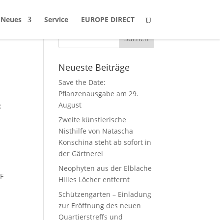
Neues
Service
EUROPE DIRECT
Neueste Beiträge
Save the Date:
Pflanzenausgabe am 29.
August
:
Zweite künstlerische
Nisthilfe von Natascha
Konschina steht ab sofort in
der Gärtnerei
Neophyten aus der Elblache
EF
Hilles Löcher entfernt
Schützengarten – Einladung
zur Eröffnung des neuen
Quartierstreffs und