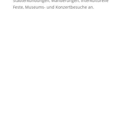
Stadterkundungen, Wanderungen, interkulturelle
Feste, Museums- und Konzertbesuche an.
Dorothea Trappe
Leitung ABC-Tische
Telefon: 0351 494 3572
E-Mail:
dorothea.trappe@uzdresden.de
Erfahre mehr