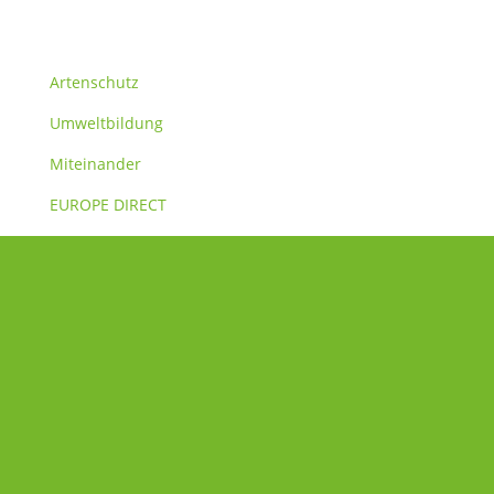
Themen
Artenschutz
Umweltbildung
Miteinander
EUROPE DIRECT
Verein
Über uns
Satzung
Transparenzkriterien