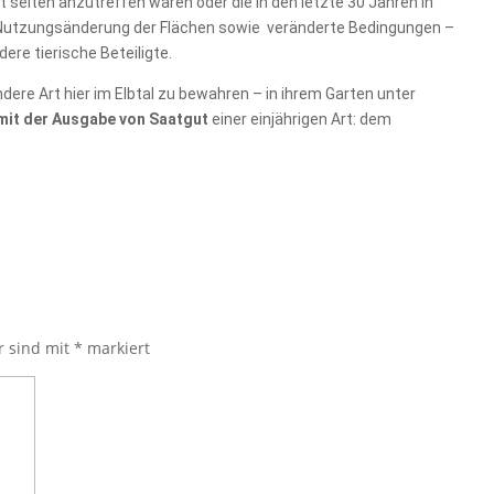
t selten anzutreffen waren oder die in den letzte 30 Jahren in
g: Nutzungsänderung der Flächen sowie veränderte Bedingungen –
re tierische Beteiligte.
ere Art hier im Elbtal zu bewahren – in ihrem Garten unter
mit der Ausgabe von Saatgut
einer einjährigen Art: dem
r sind mit
*
markiert