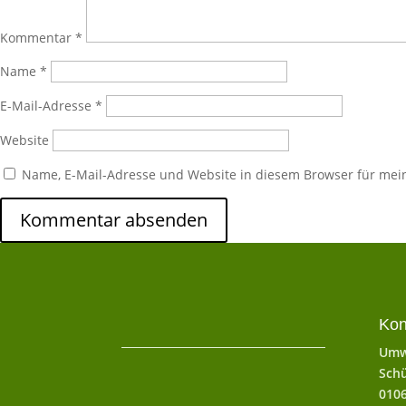
Kommentar
*
Name
*
E-Mail-Adresse
*
Website
Name, E-Mail-Adresse und Website in diesem Browser für me
Kon
Umw
Schü
010