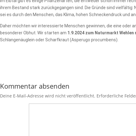
Im Elbtal gibt es einige Pflanzenarten, die entweder schon immer rech
ihrem Bestand stark zurückgegangen sind. Die Gründe sind vielfälti
sei es durch den Menschen, das Klima, hohen Schneckendruck und ande
Daher möchten wir interessierte Menschen gewinnen, die eine oder and
besonderer Obhut. Wir starten am
1.9.2024 zum Naturmarkt Wehlen 
Schlangenäuglein oder Scharfkraut (Asperugo procumbens).
Kommentar absenden
Deine E-Mail-Adresse wird nicht veröffentlicht.
Erforderliche Felde