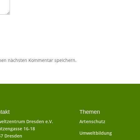
inen nächsten Kommentar speichern.
takt
Themen
eltzentrum Dresden e.V.
Artenschutz
tzengasse 16-18
Umweltbildung
67 Dresden