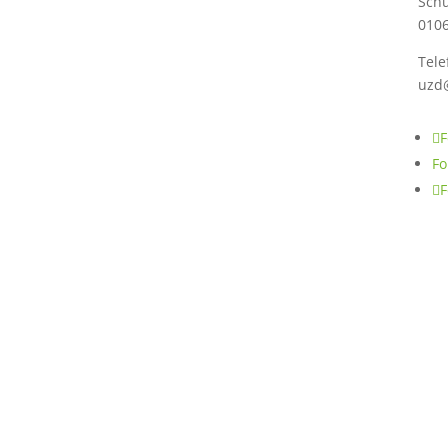
Schü
010
Tele
uzd
F
Fo
F