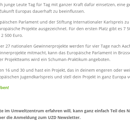
ch junge Leute Tag für Tag mit ganzer Kraft dafür einsetzen, ein
 Zukunft Europas dauerhaft zu beeinflussen.
ischen Parlament und der Stiftung Internationaler Karlspreis zu
opäische Projekte ausgezeichnet. Für den ersten Platz gibt es 7 5
 2 500 Euro.
der 27 nationalen Gewinnerprojekte werden für vier Tage nach Aac
innerprojekte mitmacht, kann das Europäische Parlament in Brüss
ser Projektteams wird ein Schuman-Praktikum angeboten.
hen 16 und 30 und hast ein Projekt, das in deinem engeren oder we
äischen Jugendkarlspreis und stell dein Projekt in ganz Europa v
rben!
te im Umweltzentrum erfahren will, kann ganz einfach Teil des
über die Anmeldung zum UZD Newsletter.