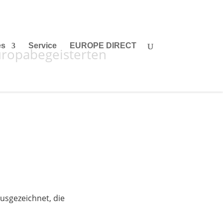
es
Service
EUROPE DIRECT
Europabegeisterten
usgezeichnet, die