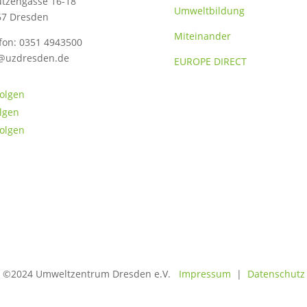
tzengasse 16-18
Umweltbildung
67 Dresden
Miteinander
fon: 0351 4943500
@uzdresden.de
EUROPE DIRECT
olgen
lgen
olgen
©2024 Umweltzentrum Dresden e.V.
Impressum
|
Datenschutz