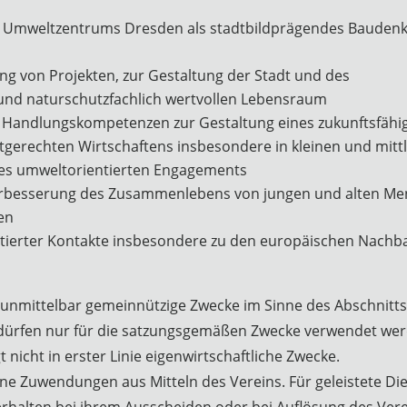
es Umweltzentrums Dresden als stadtbildprägendes Bauden
ng von Projekten, zur Gestaltung der Stadt und des
und naturschutzfachlich wertvollen Lebensraum
d Handlungskompetenzen zur Gestaltung eines zukunftsfä
tgerechten Wirtschaftens insbesondere in kleinen und mi
 des umweltorientierten Engagements
Verbesserung des Zusammenlebens von jungen und alten M
en
ntierter Kontakte insbesondere zu den europäischen Nachb
nd unmittelbar gemeinnützige Zwecke im Sinne des Abschnitt
 dürfen nur für die satzungsgemäßen Zwecke verwendet wer
lgt nicht in erster Linie eigenwirtschaftliche Zwecke.
eine Zuwendungen aus Mitteln des Vereins. Für geleistete Di
rhalten bei ihrem Ausscheiden oder bei Auflösung des Vere