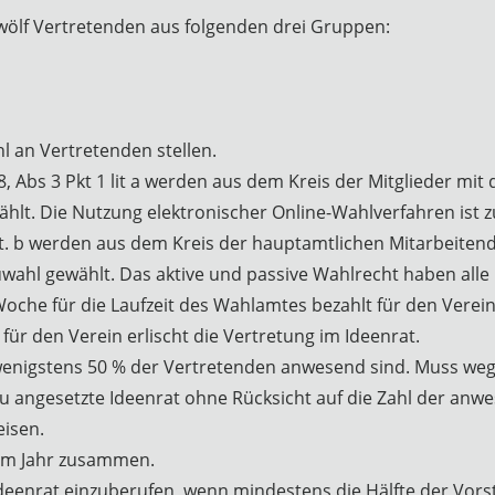
zwölf Vertretenden aus folgenden drei Gruppen:
hl an Vertretenden stellen.
§8, Abs 3 Pkt 1 lit a werden aus dem Kreis der Mitglieder 
wählt. Die Nutzung elektronischer Online-Wahlverfahren ist z
 lit. b werden aus dem Kreis der hauptamtlichen Mitarbeit
euwahl gewählt. Das aktive und passive Wahlrecht haben all
he für die Laufzeit des Wahlamtes bezahlt für den Verein 
ür den Verein erlischt die Vertretung im Ideenrat.
n wenigstens 50 % der Vertretenden anwesend sind. Muss we
eu angesetzte Ideenrat ohne Rücksicht auf die Zahl der an
eisen.
 im Jahr zusammen.
 Ideenrat einzuberufen, wenn mindestens die Hälfte der Vor