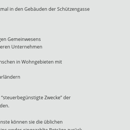
kmal in den Gebäuden der Schützengasse
higen Gemeinwesens
ttleren Unternehmen
enschen in Wohngebieten mit
arländern
s “steuerbegünstigte Zwecke” der
den.
enste können sie die üblichen
ins weder eingezahlte Beträge zurück