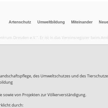
Artenschutz
Umweltbildung
Miteinander
Neu
trum Dresden e.V.”. Er ist in das Vereinsregister beim Am
Landschaftspflege, des Umweltschutzes und des Tierschutz
bildung
fe sowie von Projekten zur Völkerverständigung.
klicht durch: