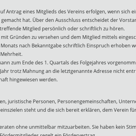
uf Antrag eines Mitglieds des Vereins erfolgen, wenn sich e
 gemacht hat. Über den Ausschluss entscheidet der Vorstan
treffende Mitglied persönlich oder schriftlich zu hören.
st mit Gründen zu versehen und dem Mitglied mittels einge
 Monats nach Bekanntgabe schriftlich Einspruch erhoben w
 Mehrheit.
te kann zum Ende des 1. Quartals des Folgejahres vorgenom
Jahr trotz Mahnung an die letztgenannte Adresse nicht entr
haft hingewiesen werden.
onen, juristische Personen, Personengemeinschaften, Unte
einszielen steht und die sich bereit erklären, dem Verein f
eraten ohne unmittelbar mitzuarbeiten. Sie haben kein Sti
Fördermitgliedes regelt ein Fördervertrag.