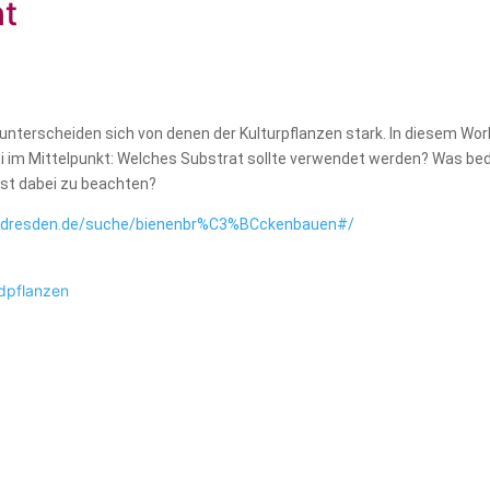
t
unterscheiden sich von denen der Kulturpflanzen stark. In diesem Wor
i im Mittelpunkt: Welches Substrat sollte verwendet werden? Was bed
ist dabei zu beachten?
s-dresden.de/suche/bienenbr%C3%BCckenbauen#/
dpflanzen