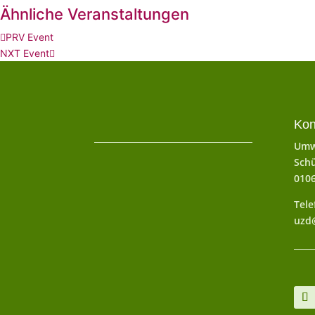
Ähnliche Veranstaltungen
PRV Event
NXT Event
Kon
Umw
Schü
010
Tele
uzd