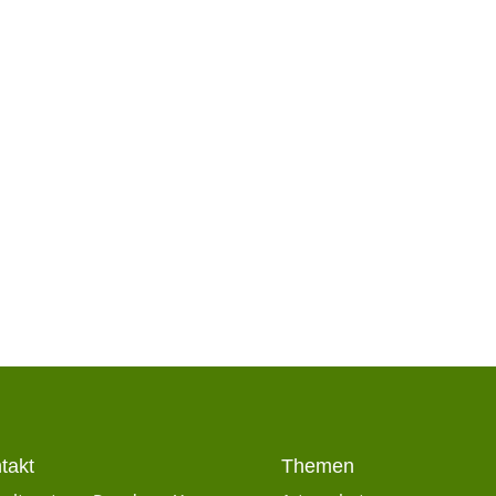
tt in Dresden
 in Görlitz
takt
Themen