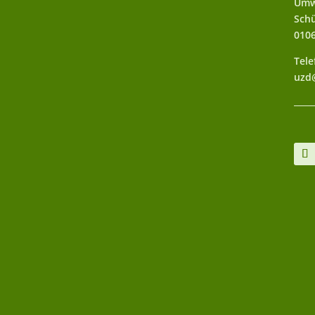
Umw
Schü
010
Tele
uzd