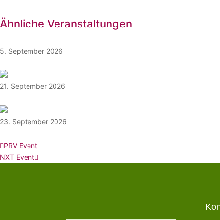
Ähnliche Veranstaltungen
5. September 2026
Kraftwerk Mitte Fest
21. September 2026
Europäische Union lebensnah: Themenorientierte Werksta
23. September 2026
Tag des Weimarer Dreiecks und der europäischen Sprachen
PRV Event
NXT Event
Kon