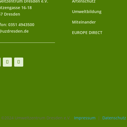
eltzentrum Dresden e.V.
Artenschutz
tzengasse 16-18
Umweltbildung
67 Dresden
Miteinander
fon: 0351 4943500
@uzdresden.de
EUROPE DIRECT
©2024 Umweltzentrum Dresden e.V.
Impressum
|
Datenschutz