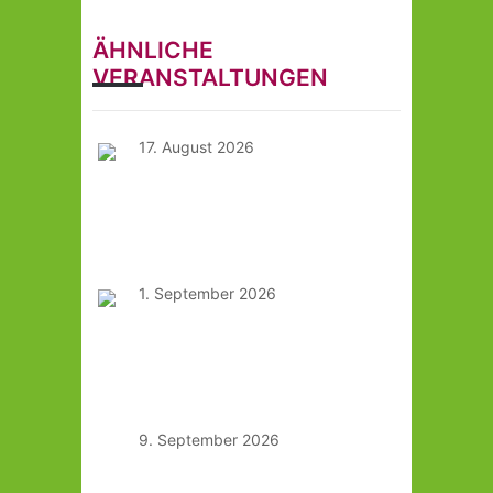
ÄHNLICHE
VERANSTALTUNGEN
17. August 2026
KitchenTalk #2 – Was
wächst wann und wie
viel?
1. September 2026
KitchenTalk #3 – Sichtbar
sein – KI und Förderung
jetzt nutzen
9. September 2026
Workshop Vielfalt auf
dem Teller: Entdecken