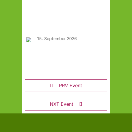
und Verkosten von Bio-
Getreide und
Hülsenfrüchten
15. September 2026
KitchenTalk – Kulinarische
Bustour in der Region mit
dem DEHOGA
PRV Event
NXT Event