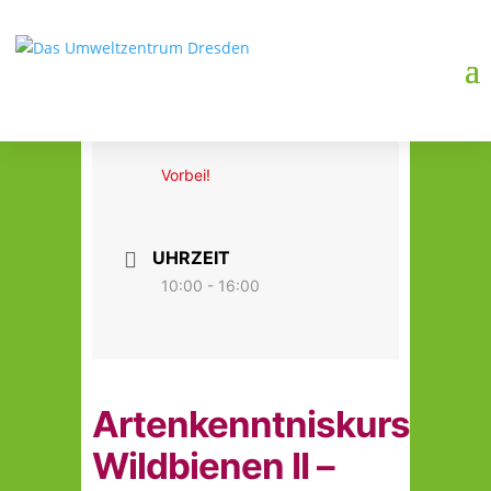
DATUM
24. - 25. Mai 2025
Vorbei!
UHRZEIT
10:00 - 16:00
Artenkenntniskurs
Wildbienen II –