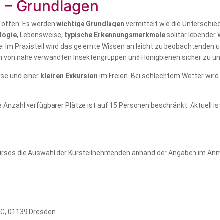
I – Grundlagen
n offen. Es werden
wichtige Grundlagen
vermittelt wie die Unterschie
logie
, Lebensweise,
typische Erkennungsmerkmale
solitär lebender 
e. Im Praxisteil wird das gelernte Wissen an leicht zu beobachtende
enen von nahe verwandten Insektengruppen und Honigbienen sicher zu u
use und einer
kleinen Exkursion
im Freien. Bei schlechtem Wetter wird e
ie Anzahl verfügbarer Plätze ist auf 15 Personen beschränkt. Aktuell 
 Kurses die Auswahl der Kursteilnehmenden anhand der Angaben im An
 C, 01139 Dresden