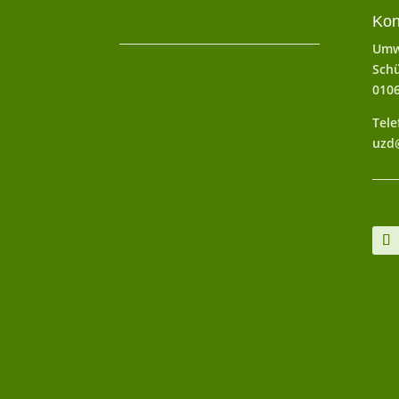
Kon
Umw
Schü
010
Tele
uzd