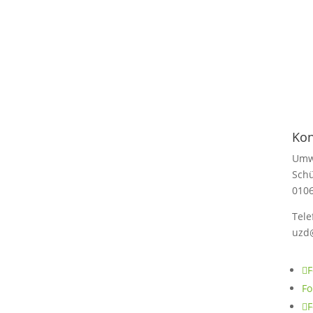
Kon
Umw
Schü
010
Tele
uzd
F
Fo
F