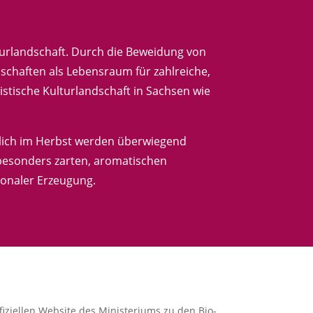
turlandschaft. Durch die Beweidung von
dschaften als Lebensraum für zahlreiche,
ristische Kulturlandschaft in Sachsen wie
hrlich im Herbst werden überwiegend
 besonders zarten, aromatischen
ionaler Erzeugung.
iziellen Website des Ministeriums zu den Bio-