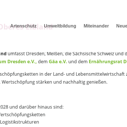
Oberes Elbland
Artenschutz
Umweltbildung
Miteinander
Neu
land
umfasst Dresden, Meißen, die Sächsische Schweiz und da
m Dresden e.V.,
dem
Gäa e.V.
und dem
Ernährungsrat D
ertschöpfungsketten in der Land- und Lebensmittelwirtschaft
, Wertschöpfung stärken und nachhaltig genießen.
-2028 und darüber hinaus sind:
Wertschöpfungsketten
Logistikstrukturen