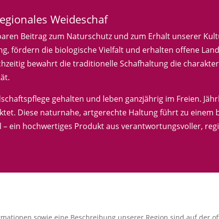
egionales Weideschaf
tbaren Beitrag zum Naturschutz und zum Erhalt unserer Kul
, fördern die biologische Vielfalt und erhalten offene Lan
ichzeitig bewahrt die traditionelle Schafhaltung die charakte
ät.
ndschaftspflege gehalten und leben ganzjährig im Freien. Jä
tet. Diese naturnahe, artgerechte Haltung führt zu einem
 – ein hochwertiges Produkt aus verantwortungsvoller, reg
mationen sowie eine Beschreibung unserer Region sind auf der off