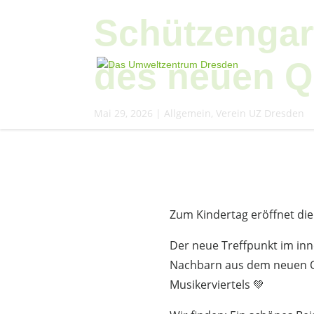
Schützengar
des neuen Qu
Mai 29, 2026
|
Allgemein
,
Verein UZ Dresden
Zum Kindertag eröffnet die
Der neue Treffpunkt im i
Nachbarn aus dem neuen Q
Musikerviertels 💚