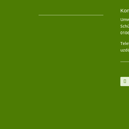
Kon
Umw
Schü
010
Tele
uzd