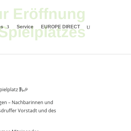
ur Eröffnung
Spielplatzes
es
Service
EUROPE DIRECT
ielplatz 🛝🎉
gen – Nachbarinnen und
druffer Vorstadt und des