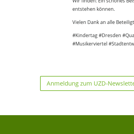
Wir finden: Ein schönes Be
entstehen können.
Vielen Dank an alle Beteil
#Kindertag #Dresden #Quar
#Musikerviertel #Stadtentw
Anmeldung zum UZD-Newslett