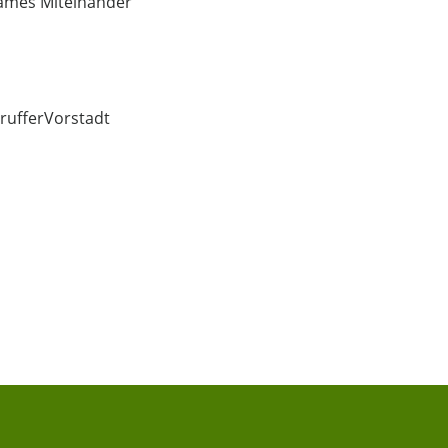
sames Miteinander
rufferVorstadt