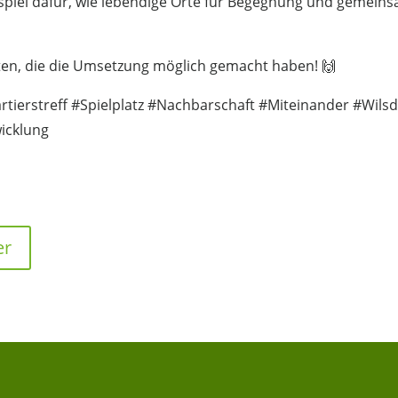
ispiel dafür, wie lebendige Orte für Begegnung und gemein
igten, die die Umsetzung möglich gemacht haben! 🙌
tierstreff #Spielplatz #Nachbarschaft #Miteinander #Wilsd
icklung
er